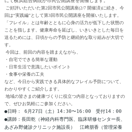
にて横浜総合病院が市民公開講座を開催します。
ご好評いただいた
第2
回市民公開講座(2/7
開催済)
に続き、今
2024.11.11
回は“実践編”として第
3
回市民公開講座を開催いたします。
第4回市民公開講座のご案内
「フレイル」とは年齢とともに心身の活力が低下した状態の
ことを指します。健康寿命を延ばし、いきいきとした毎日を
2024.10.31
送るためには、日頃からの予防と継続的な取り組みが大切で
認知症サポーター養成講座のご案内
す。
2024.08.31
今回は、前回の内容を踏まえながら、
第27回青葉区・緑区認知症勉強会のお知らせ
・自宅でできる簡単な運動
・日常生活で意識したいポイント
2024.08.30
・食事や栄養の工夫
「認知症と防災」のご案内
など、今日から実践できる具体的なフレイル予防について、
わかりやすくご紹介します。
2024.04.15
神奈川県保険医協会 市民公開講座のご案内
地域の皆さまの健康づくりに役立つ内容となっておりますの
で、ぜひお気軽にご参加ください。
2024.03.16
●日時： 6月27日（土）14:30〜16:00 受付14：00
ポジティブエイジングフェス2024のご案内
●講師：長田乾（
神経内科専門医、臨床研修センター長、
あざみ野健診クリニック施設長） 江﨑朋香（管理栄養
2023.11.28