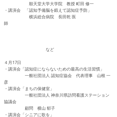
順天堂大学大学院 教授 町田 修一
・講演会 「認知予備脳を鍛えて認知症予防」
横浜総合病院 長田乾 医
師
など
４月
17
日
・講演会「認知症にならないための最高の生活習慣」
一般社団法人 認知症協会 代表理事 山根 一
彦
・講演会「まちの保健室」
一般社団法人 神奈川県訪問看護ステーション
協議会
顧問 横山 郁子
・講演会「シニアに歌を」