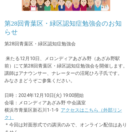
第28回青葉区・緑区認知症勉強会のお知
らせ
第
28
回青葉区・緑区認知症勉強会
来たる
12
月
10
日、メロンディアあざみ野（あざみ野駅
前）にて第
28
回青葉区・緑区認知症勉強会を開催します。
講師はアナウンサー、ナレーターの沼尾ひろ子氏です。
みなさまどうぞご参集ください。
日時：
2024
年
12
月
10
日
(
火
) 19:00
開始
会場：メロンディアあざみ野 中会議室
横浜市青葉区新石川
1-1-9
アクセスはこちら（外部リン
ク）
＊今回は対面形式での講演のみで、オンライン配信はあり