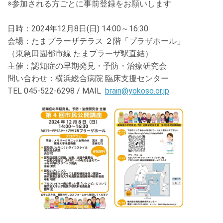
※参加される方ごとに事前登録をお願いします
日時：
2024
年
12
月8日
(日
) 14:00
～
16:30
会場：たまプラーザテラス ２階「プラザホール」
（東急田園都市線 たまプラーザ駅直結）
主催：認知症の早期発見・予防・治療研究会
問い合わせ：横浜総合病院 臨床支援センター
TEL 045-522-6298 / MAIL
brain@yokoso.or.jp