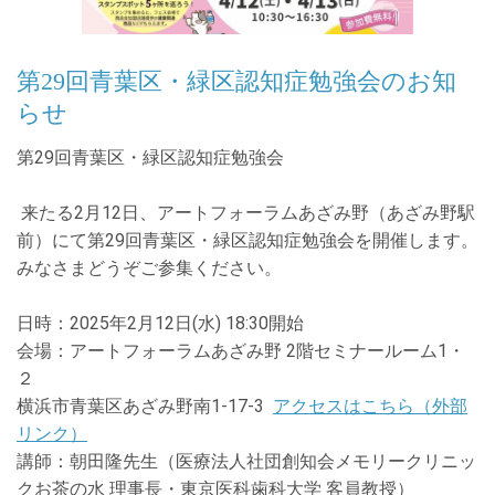
第29回青葉区・緑区認知症勉強会のお知
らせ
第
29
回青葉区・緑区認知症勉強会
来たる2月1
2
日、アートフォーラムあざみ野（あざみ野駅
前）にて第
29
回青葉区・緑区認知症勉強会を開催します。
みなさまどうぞご参集ください。
日時：
2025
年2月1
2
日
(水
) 18:30
開始
会場：アートフォーラムあざみ野
2
階セミナールーム
1
・
２
横浜市青葉区あざみ野南
1-17-3
アクセスはこちら（外部
リンク）
講師：朝田隆先生（医療法人社団創知会メモリークリニッ
クお茶の水 理事長・東京医科歯科大学 客員教授）