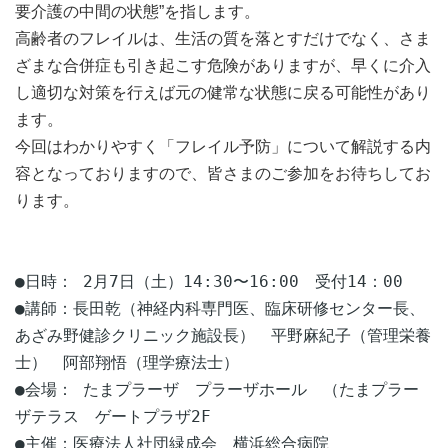
要介護の中間の状態”を指します。
高齢者のフレイルは、生活の質を落とすだけでなく、さま
ざまな合併症も引き起こす危険がありますが、早くに介入
し適切な対策を行えば元の健常な状態に戻る可能性があり
ます。
今回はわかりやすく「フレイル予防」について解説する内
容となっておりますので、皆さまのご参加をお待ちしてお
ります。
●日時： 2月7日（土）14:30〜16:00 受付14：00
●講師：長田乾（
神経内科専門医、臨床研修センター長、
あざみ野健診クリニック施設長） 平野麻紀子（管理栄養
士） 阿部翔悟（理学療法士）
●会場： たまプラーザ プラーザホール （たまプラー
ザテラス ゲートプラザ2F
●主催：医療法人社団緑成会 横浜総合病院