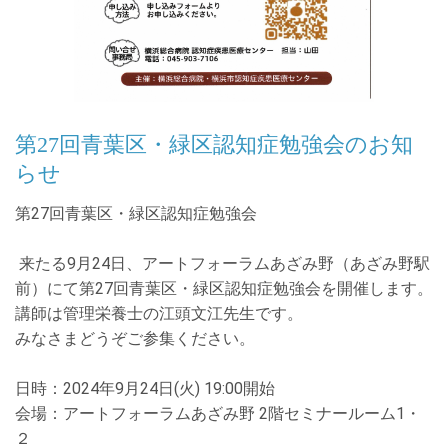
第27回青葉区・緑区認知症勉強会のお知
らせ
第
27
回青葉区・緑区認知症勉強会
来たる
9
月
24
日、アートフォーラムあざみ野（あざみ野駅
前）にて第
27
回青葉区・緑区認知症勉強会を開催します。
講師は管理栄養士の江頭文江先生です。
みなさまどうぞご参集ください。
日時：
2024
年
9
月
24
日
(
火
) 19:00
開始
会場：アートフォーラムあざみ野
2
階セミナールーム
1
・
２