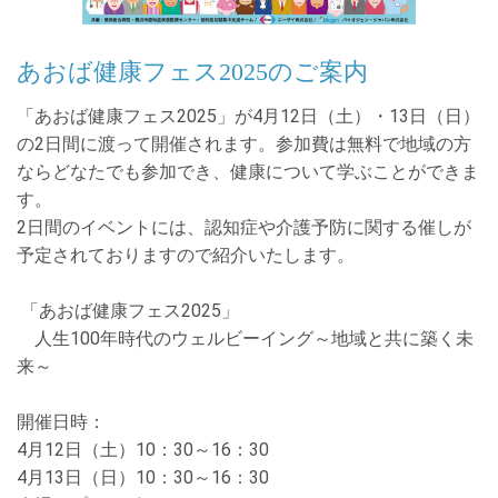
あおば健康フェス2025のご案内
「あおば健康フェス
2025
」が
4
月
12
日（土）・
13
日（日）
の
2
日間に渡って開催されます。参加費は無料で地域の方
ならどなたでも参加でき、健康について学ぶことができま
す。
2
日間のイベントには、認知症や介護予防に関する催しが
予定されておりますので紹介いたします。
「
あおば健康フェス
2025」
人生100年時代のウェルビーイング～地域と共に築く未
来～
開催日時：
4
月
12
日（土）
10
：
30
～
16
：
30
4
月
13
日（日）
10
：
30
～
16
：
30