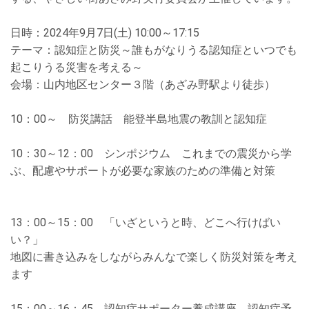
日時：
2024
年
9
月
7
日
(
土
) 10:00
～
17:15
テーマ：認知症と防災～誰もがなりうる認知症といつでも
起こりうる災害を考える～
会場：山内地区センター３階（あざみ野駅より徒歩）
10
：
00
～ 防災講話 能登半島地震の教訓と認知症
10
：
30
～
12
：
00
シンポジウム これまでの震災から学
ぶ、配慮やサポートが必要な家族のための準備と対策
13
：
00
～
15
：
00
「いざというと時、どこへ行けばい
い？」
地図に書き込みをしながらみんなで楽しく防災対策を考え
ます
15
：
00
～
16
：
45
認知症サポーター養成講座 認知症予