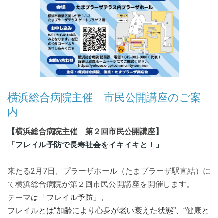
2022.11.21
第21回青葉区認知症勉強会のお知らせ
2022.09.12
第20回青葉区認知症勉強会のお知らせ
2022.07.25
第19回青葉区認知症勉強会のお知らせ
横浜総合病院主催 市民公開講座のご案
2022.06.01
第18回青葉区認知症勉強会のお知らせ
内
2016.09.01
横浜総合病院主催 第２回市民公開講座
【
】
ホームページが公開されました。
「フレイル予防で長寿社会をイキイキと！」
来たる2月7日、プラーザホール（たまプラーザ駅直結）に
て横浜総合病院が第２回市民公開講座を開催します。
テーマは「フレイル予防」。
フレイルとは“加齢により心身が老い衰えた状態”、“健康と