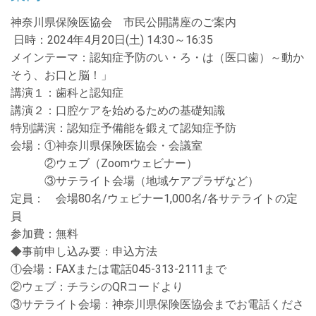
神奈川県保険医協会 市民公開講座のご案内
日時：
2024
年
4
月
20
日
(
土
) 14:30
～
16:35
メインテーマ：認知症予防のい・ろ・は（医口歯）～動か
そう、お口と脳！」
講演１：歯科と認知症
講演２：口腔ケアを始めるための基礎知識
特別講演：認知症予備能を鍛えて認知症予防
会場：①神奈川県保険医協会・会議室
②ウェブ（
Zoom
ウェビナー）
③サテライト会場（地域ケアプラザなど）
定員： 会場
80
名
/
ウェビナー
1,000
名
/
各サテライトの定
員
参加費：無料
◆事前申し込み要：申込方法
①会場：
FAX
または電話
045-313-2111
まで
②ウェブ：チラシの
QR
コードより
③サテライト会場：神奈川県保険医協会までお電話くださ