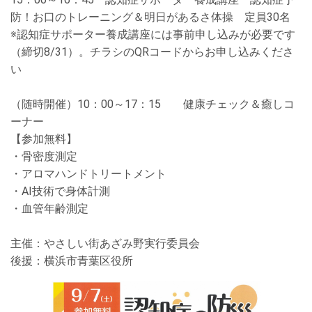
防！お口のトレーニング＆明日があるさ体操 定員
30
名
※認知症サポーター養成講座には事前申し込みが必要です
（締切
8/31
）。チラシのQRコードからお申し込みくださ
い
（随時開催）10
：
00
～
17
：
15
健康チェック＆癒しコ
ーナー
【参加無料】
・骨密度測定
・アロマハンドトリートメント
・AI技術で身体計測
・血管年齢測定
主催：やさしい街あざみ野実行委員会
後援：横浜市青葉区役所