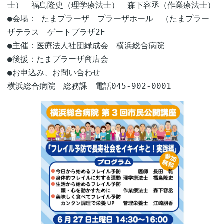
士） 福島隆史（理学療法士） 森下容丞（作業療法士）
第26回青葉区・緑区認知症勉強会のお知らせ
●会場： たまプラーザ プラーザホール （たまプラー
2023.10.06
ザテラス ゲートプラザ2F
認知症サポーター養成講座のご案内
●主催：医療法人社団緑成会 横浜総合病院
●後援：たまプラーザ商店会
2023.07.19
第25回青葉区・緑区認知症勉強会のお知らせ
●お申込み、お問い合わせ
横浜総合病院 総務課 電話045-902-0001
2023.05.11
第24回青葉区・緑区認知症勉強会のお知らせ
2023.02.01
認知症サポーター養成講座のご案内
2023.01.31
第23回青葉区・緑区認知症勉強会のお知らせ
2022.12.07
第22回青葉区・緑区認知症勉強会のお知らせ