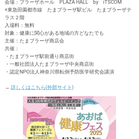
会場：
プラーザホール
PLAZA HALL
by
iTSCOM
※
東急田園都市線 たまプラーザ駅ビル たまプラーザテ
ラス２階
入場料：
無料
対象：
健康に関心がある地域の方どなたでも
主催：
たまプラーザ商店会
共催：
・たまプラーザ駅前通り商店街
・一般社団法人たまプラーザ中央商店街
・認定
NPO
法人神奈川県転倒予防医学研究会講演
→
詳しくはこちら(
外部サイト)